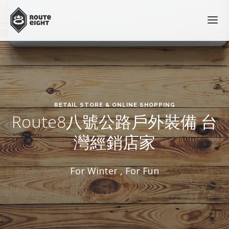
保暖衣褲
保暖手套
保暖三用帽
RETAIL STORE & ONLINE SHOPPING
BLOG
Route8八號公路戶外裝備 台
推薦閱讀
灣經銷店家
銷售店家與團購
For Winter , For Fun