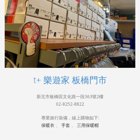
t+ 樂遊家 板橋門市
新北市板橋區文化路一段363號2樓
02-8252-8822
專業旅行裝備，線上購物如下:
保暖衣
、
手套
、
三用保暖帽