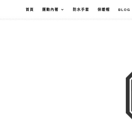
跳
首頁
運動內著
防水手套
保暖帽
BLOG
至
主
要
內
容