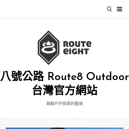
跳
至
主
要
內
容
八號公路 Route8 Outdoor
台灣官方網站
啟動戶外探索的靈魂