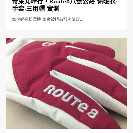
奇萊北峰行，Route8八號公路 保暖衣-
手套-三用帽 實測
每次經過松雪樓 總會被眼前那座陡峻…