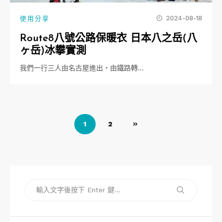
2024-08-18
使用分享
Route8八號公路保暖衣 日本八之岳(八
ヶ岳)冰攀實測
我們一行三人由名古屋進出，由鐵路轉…
文
1
2
章
導
覽
搜
搜
尋
尋
關
鍵